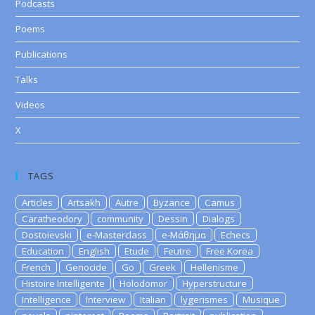
Podcasts
Poems
Publications
Talks
Videos
X
TAGS
Articles
Artsakh
Autre
Byzance
Camus
Caratheodory
community
Dessin
Dialogs
Dostoievski
e-Masterclass
e-Μάθημα
Echecs
Education
English
Etude
Feutre
Free Korea
French
Genocide
Go
Greek
Hellenisme
Histoire Intelligente
Holodomor
Hyperstructure
Intelligence
Interview
Italian
lygerismes
Musique