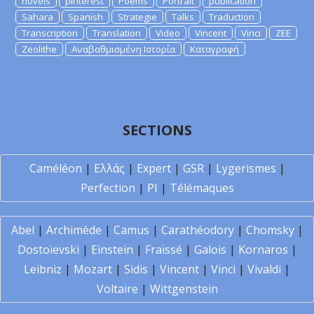
novels
pinterest
Poems
Portrait
publication
Sahara
Spanish
Strategie
Talks
Traduction
Transcription
Translation
Video
Vincent
Vinci
ZEE
Zeolithe
Αναβαθμισμένη Ιστορία
Καταγραφή
SECTIONS
Caméléon
|
Ελλάς
|
Expert
|
GSR
|
Lygerismes
|
Perfection
|
PI
|
Télémaques
Abel
|
Archimède
|
Camus
|
Carathéodory
|
Chomsky
|
Dostoïevski
|
Einstein
|
Fraïssé
|
Galois
|
Kornaros
|
Leibniz
|
Mozart
|
Sidis
|
Vincent
|
Vinci
|
Vivaldi
|
Voltaire
|
Wittgenstein