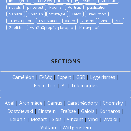
Intelligence
Interview
Italian
lygerismes
Musique
novels
pinterest
Poems
Portrait
publication
Sahara
Spanish
Strategie
Talks
Traduction
Transcription
Translation
Video
Vincent
Vinci
ZEE
Zeolithe
Αναβαθμισμένη Ιστορία
Καταγραφή
SECTIONS
Caméléon
|
Ελλάς
|
Expert
|
GSR
|
Lygerismes
|
Perfection
|
PI
|
Télémaques
Abel
|
Archimède
|
Camus
|
Carathéodory
|
Chomsky
|
Dostoïevski
|
Einstein
|
Fraïssé
|
Galois
|
Kornaros
|
Leibniz
|
Mozart
|
Sidis
|
Vincent
|
Vinci
|
Vivaldi
|
Voltaire
|
Wittgenstein