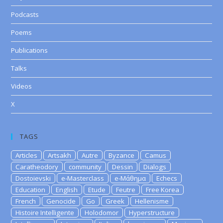
Podcasts
Poems
Publications
Talks
Videos
X
TAGS
Articles
Artsakh
Autre
Byzance
Camus
Caratheodory
community
Dessin
Dialogs
Dostoievski
e-Masterclass
e-Μάθημα
Echecs
Education
English
Etude
Feutre
Free Korea
French
Genocide
Go
Greek
Hellenisme
Histoire Intelligente
Holodomor
Hyperstructure