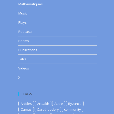
Mathematiques
Music
Plays
Podcasts
Poems
Publications
Talks
Videos
X
TAGS
Articles
Artsakh
Autre
Byzance
Camus
Caratheodory
community