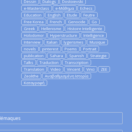
Dessin
Dialogs
Dostoievski
e-Masterclass
e-Μάθημα
Echecs
Education
English
Etude
Feutre
Free Korea
French
Genocide
Go
Greek
Hellenisme
Histoire Intelligente
Holodomor
Hyperstructure
Intelligence
Interview
Italian
lygerismes
Musique
novels
pinterest
Poems
Portrait
publication
Sahara
Spanish
Strategie
Talks
Traduction
Transcription
Translation
Video
Vincent
Vinci
ZEE
Zeolithe
Αναβαθμισμένη Ιστορία
Καταγραφή
lémaques