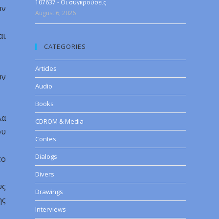
107637 - Οι συγκρούσεις
ών
August 6, 2026
αι
CATEGORIES
Articles
ων
Audio
Books
λα
CDROM & Media
ου
Contes
Dialogs
το
Divers
υς
Drawings
ης
Interviews