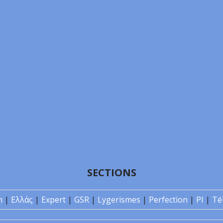
SECTIONS
n
|
Ελλάς
|
Expert
|
GSR
|
Lygerismes
|
Perfection
|
PI
|
Té