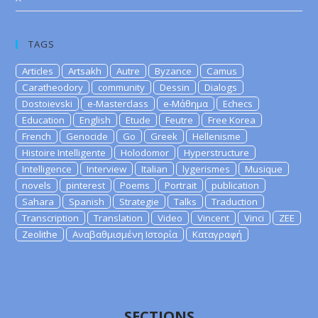
TAGS
Articles
Artsakh
Autre
Byzance
Camus
Caratheodory
community
Dessin
Dialogs
Dostoievski
e-Masterclass
e-Μάθημα
Echecs
Education
English
Etude
Feutre
Free Korea
French
Genocide
Go
Greek
Hellenisme
Histoire Intelligente
Holodomor
Hyperstructure
Intelligence
Interview
Italian
lygerismes
Musique
novels
pinterest
Poems
Portrait
publication
Sahara
Spanish
Strategie
Talks
Traduction
Transcription
Translation
Video
Vincent
Vinci
ZEE
Zeolithe
Αναβαθμισμένη Ιστορία
Καταγραφή
SECTIONS