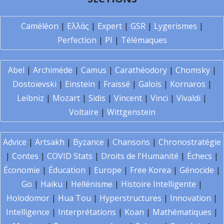
Caméléon
|
Ελλάς
|
Expert
|
GSR
|
Lygerismes
|
Perfection
|
PI
|
Télémaques
Abel
|
Archimède
|
Camus
|
Carathéodory
|
Chomsky
|
Dostoïevski
|
Einstein
|
Fraïssé
|
Galois
|
Kornaros
|
Leibniz
|
Mozart
|
Sidis
|
Vincent
|
Vinci
|
Vivaldi
|
Voltaire
|
Wittgenstein
Advice
|
Artsakh
|
Byzance
|
Chansons
|
Chronostratégie
|
Contes
|
COVID Stats
|
Droits de l'Humanité
|
Échecs
|
Économie
|
Éducation
|
Europe
|
Free Korea
|
Génocide
|
Go
|
Haïku
|
Hellénisme
|
Histoire Intelligente
|
Holodomor
|
Hua Tou
|
Hyperstructures
|
Innovation
|
Intelligence
|
Interprétations
|
Koan
|
Mathématiques
|