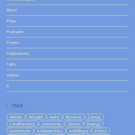
Music
Plays
Podcasts
Poems
Publications
Talks
Videos
X
TAGS
Articles
Artsakh
Autre
Byzance
Camus
Caratheodory
community
Dessin
Dialogs
Dostoievski
e-Masterclass
e-Μάθημα
Echecs