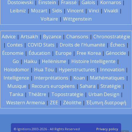
Dostoïevski
|
Einstein
|
Fraïssé
|
Galois
|
Kornaros
|
Leibniz
|
Mozart
|
Sidis
|
Vincent
|
Vinci
|
Vivaldi
|
Voltaire
|
Wittgenstein
Advice
|
Artsakh
|
Byzance
|
Chansons
|
Chronostratégie
|
Contes
|
COVID Stats
|
Droits de l'Humanité
|
Échecs
|
Économie
|
Éducation
|
Europe
|
Free Korea
|
Génocide
|
Go
|
Haïku
|
Hellénisme
|
Histoire Intelligente
|
Holodomor
|
Hua Tou
|
Hyperstructures
|
Innovation
|
Intelligence
|
Interprétations
|
Koan
|
Mathématiques
|
Musique
|
Recours européens
|
Sahara
|
Stratégie
|
Tanka
|
Théâtre
|
Topostratégie
|
Urban Design
|
Western Armenia
|
ZEE
|
Zéolithe
|
Έξυπνη διατροφή
© Ignitions 2003-2026 - All Rights Reserved
Privacy policy