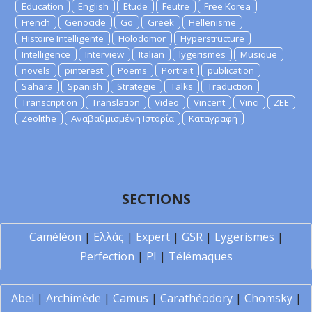
Education
English
Etude
Feutre
Free Korea
French
Genocide
Go
Greek
Hellenisme
Histoire Intelligente
Holodomor
Hyperstructure
Intelligence
Interview
Italian
lygerismes
Musique
novels
pinterest
Poems
Portrait
publication
Sahara
Spanish
Strategie
Talks
Traduction
Transcription
Translation
Video
Vincent
Vinci
ZEE
Zeolithe
Αναβαθμισμένη Ιστορία
Καταγραφή
SECTIONS
Caméléon
|
Ελλάς
|
Expert
|
GSR
|
Lygerismes
|
Perfection
|
PI
|
Télémaques
Abel
|
Archimède
|
Camus
|
Carathéodory
|
Chomsky
|