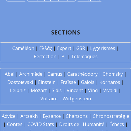
SECTIONS
Caméléon
|
Ελλάς
|
Expert
|
GSR
|
Lygerismes
|
Perfection
|
PI
|
Télémaques
Abel
|
Archimède
|
Camus
|
Carathéodory
|
Chomsky
|
Dostoïevski
|
Einstein
|
Fraïssé
|
Galois
|
Kornaros
|
Leibniz
|
Mozart
|
Sidis
|
Vincent
|
Vinci
|
Vivaldi
|
Voltaire
|
Wittgenstein
Advice
|
Artsakh
|
Byzance
|
Chansons
|
Chronostratégie
|
Contes
|
COVID Stats
|
Droits de l'Humanité
|
Échecs
|