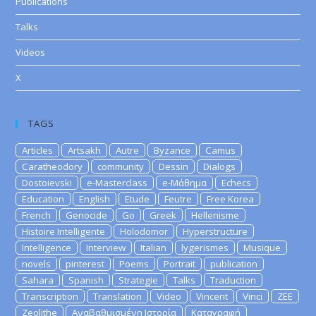
Publications
Talks
Videos
X
TAGS
Articles
Artsakh
Autre
Byzance
Camus
Caratheodory
community
Dessin
Dialogs
Dostoievski
e-Masterclass
e-Μάθημα
Echecs
Education
English
Etude
Feutre
Free Korea
French
Genocide
Go
Greek
Hellenisme
Histoire Intelligente
Holodomor
Hyperstructure
Intelligence
Interview
Italian
lygerismes
Musique
novels
pinterest
Poems
Portrait
publication
Sahara
Spanish
Strategie
Talks
Traduction
Transcription
Translation
Video
Vincent
Vinci
ZEE
Zeolithe
Αναβαθμισμένη Ιστορία
Καταγραφή