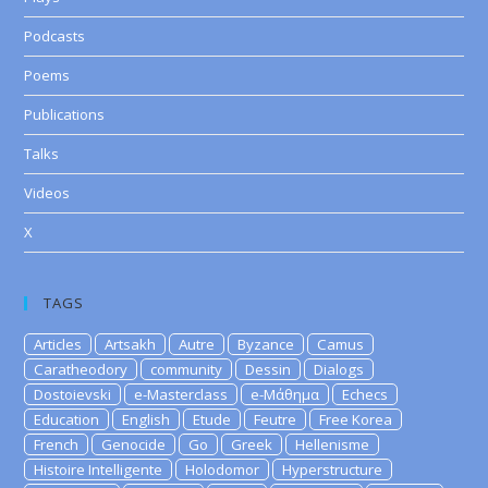
Podcasts
Poems
Publications
Talks
Videos
X
TAGS
Articles
Artsakh
Autre
Byzance
Camus
Caratheodory
community
Dessin
Dialogs
Dostoievski
e-Masterclass
e-Μάθημα
Echecs
Education
English
Etude
Feutre
Free Korea
French
Genocide
Go
Greek
Hellenisme
Histoire Intelligente
Holodomor
Hyperstructure