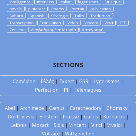
Intelligence
Interview
Italian
lygerismes
Musique
novels
pinterest
Poems
Portrait
publication
Sahara
Spanish
Strategie
Talks
Traduction
Transcription
Translation
Video
Vincent
Vinci
ZEE
Zeolithe
Αναβαθμισμένη Ιστορία
Καταγραφή
SECTIONS
Caméléon
|
Ελλάς
|
Expert
|
GSR
|
Lygerismes
|
Perfection
|
PI
|
Télémaques
Abel
|
Archimède
|
Camus
|
Carathéodory
|
Chomsky
|
Dostoïevski
|
Einstein
|
Fraïssé
|
Galois
|
Kornaros
|
Leibniz
|
Mozart
|
Sidis
|
Vincent
|
Vinci
|
Vivaldi
|
Voltaire
|
Wittgenstein