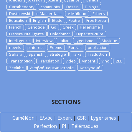
Articles
Artsakh
Autre
Byzance
Camus
Caratheodory
community
Dessin
Dialogs
Dostoievski
e-Masterclass
e-Μάθημα
Echecs
Education
English
Etude
Feutre
Free Korea
French
Genocide
Go
Greek
Hellenisme
Histoire Intelligente
Holodomor
Hyperstructure
Intelligence
Interview
Italian
lygerismes
Musique
novels
pinterest
Poems
Portrait
publication
Sahara
Spanish
Strategie
Talks
Traduction
Transcription
Translation
Video
Vincent
Vinci
ZEE
Zeolithe
Αναβαθμισμένη Ιστορία
Καταγραφή
SECTIONS
Caméléon
|
Ελλάς
|
Expert
|
GSR
|
Lygerismes
|
Perfection
|
PI
|
Télémaques