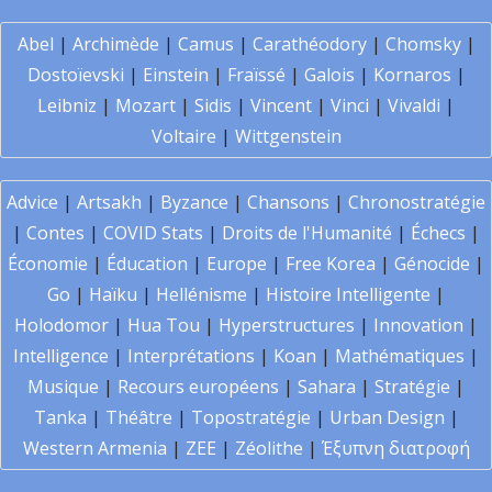
Abel
|
Archimède
|
Camus
|
Carathéodory
|
Chomsky
|
Dostoïevski
|
Einstein
|
Fraïssé
|
Galois
|
Kornaros
|
Leibniz
|
Mozart
|
Sidis
|
Vincent
|
Vinci
|
Vivaldi
|
Voltaire
|
Wittgenstein
Advice
|
Artsakh
|
Byzance
|
Chansons
|
Chronostratégie
|
Contes
|
COVID Stats
|
Droits de l'Humanité
|
Échecs
|
Économie
|
Éducation
|
Europe
|
Free Korea
|
Génocide
|
Go
|
Haïku
|
Hellénisme
|
Histoire Intelligente
|
Holodomor
|
Hua Tou
|
Hyperstructures
|
Innovation
|
Intelligence
|
Interprétations
|
Koan
|
Mathématiques
|
Musique
|
Recours européens
|
Sahara
|
Stratégie
|
Tanka
|
Théâtre
|
Topostratégie
|
Urban Design
|
Western Armenia
|
ZEE
|
Zéolithe
|
Έξυπνη διατροφή