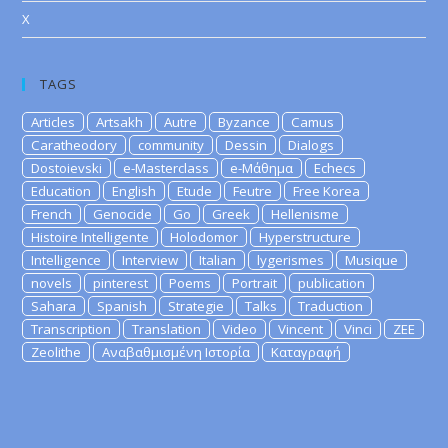
X
TAGS
Articles
Artsakh
Autre
Byzance
Camus
Caratheodory
community
Dessin
Dialogs
Dostoievski
e-Masterclass
e-Μάθημα
Echecs
Education
English
Etude
Feutre
Free Korea
French
Genocide
Go
Greek
Hellenisme
Histoire Intelligente
Holodomor
Hyperstructure
Intelligence
Interview
Italian
lygerismes
Musique
novels
pinterest
Poems
Portrait
publication
Sahara
Spanish
Strategie
Talks
Traduction
Transcription
Translation
Video
Vincent
Vinci
ZEE
Zeolithe
Αναβαθμισμένη Ιστορία
Καταγραφή