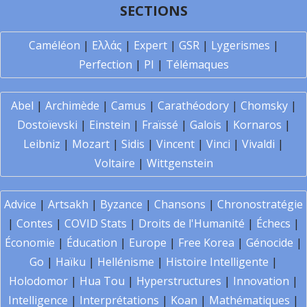
SECTIONS
Caméléon
|
Ελλάς
|
Expert
|
GSR
|
Lygerismes
|
Perfection
|
PI
|
Télémaques
Abel
|
Archimède
|
Camus
|
Carathéodory
|
Chomsky
|
Dostoïevski
|
Einstein
|
Fraïssé
|
Galois
|
Kornaros
|
Leibniz
|
Mozart
|
Sidis
|
Vincent
|
Vinci
|
Vivaldi
|
Voltaire
|
Wittgenstein
Advice
|
Artsakh
|
Byzance
|
Chansons
|
Chronostratégie
|
Contes
|
COVID Stats
|
Droits de l'Humanité
|
Échecs
|
Économie
|
Éducation
|
Europe
|
Free Korea
|
Génocide
|
Go
|
Haïku
|
Hellénisme
|
Histoire Intelligente
|
Holodomor
|
Hua Tou
|
Hyperstructures
|
Innovation
|
Intelligence
|
Interprétations
|
Koan
|
Mathématiques
|