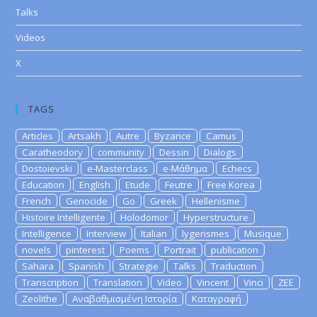
Talks
Videos
X
TAGS
Articles
Artsakh
Autre
Byzance
Camus
Caratheodory
community
Dessin
Dialogs
Dostoievski
e-Masterclass
e-Μάθημα
Echecs
Education
English
Etude
Feutre
Free Korea
French
Genocide
Go
Greek
Hellenisme
Histoire Intelligente
Holodomor
Hyperstructure
Intelligence
Interview
Italian
lygerismes
Musique
novels
pinterest
Poems
Portrait
publication
Sahara
Spanish
Strategie
Talks
Traduction
Transcription
Translation
Video
Vincent
Vinci
ZEE
Zeolithe
Αναβαθμισμένη Ιστορία
Καταγραφή