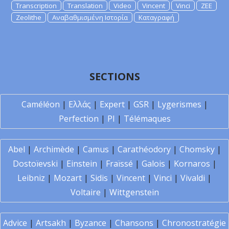
Transcription
Translation
Video
Vincent
Vinci
ZEE
Zeolithe
Αναβαθμισμένη Ιστορία
Καταγραφή
SECTIONS
Caméléon
|
Ελλάς
|
Expert
|
GSR
|
Lygerismes
|
Perfection
|
PI
|
Télémaques
Abel
|
Archimède
|
Camus
|
Carathéodory
|
Chomsky
|
Dostoïevski
|
Einstein
|
Fraïssé
|
Galois
|
Kornaros
|
Leibniz
|
Mozart
|
Sidis
|
Vincent
|
Vinci
|
Vivaldi
|
Voltaire
|
Wittgenstein
Advice
|
Artsakh
|
Byzance
|
Chansons
|
Chronostratégie