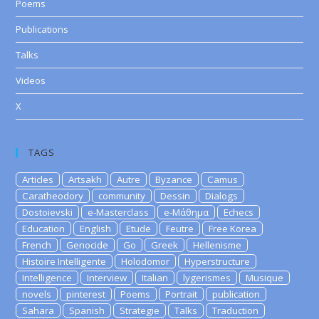
Poems
Publications
Talks
Videos
X
TAGS
Articles
Artsakh
Autre
Byzance
Camus
Caratheodory
community
Dessin
Dialogs
Dostoievski
e-Masterclass
e-Μάθημα
Echecs
Education
English
Etude
Feutre
Free Korea
French
Genocide
Go
Greek
Hellenisme
Histoire Intelligente
Holodomor
Hyperstructure
Intelligence
Interview
Italian
lygerismes
Musique
novels
pinterest
Poems
Portrait
publication
Sahara
Spanish
Strategie
Talks
Traduction