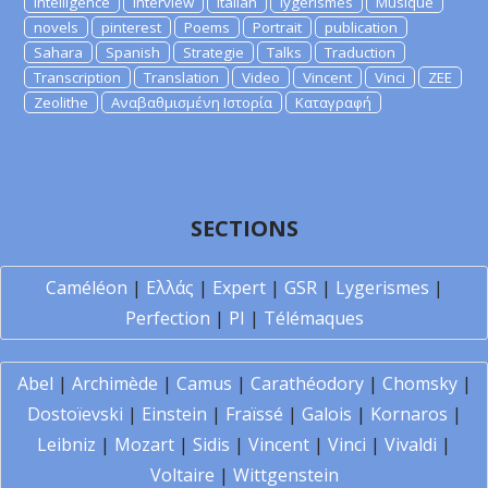
Intelligence
Interview
Italian
lygerismes
Musique
novels
pinterest
Poems
Portrait
publication
Sahara
Spanish
Strategie
Talks
Traduction
Transcription
Translation
Video
Vincent
Vinci
ZEE
Zeolithe
Αναβαθμισμένη Ιστορία
Καταγραφή
SECTIONS
Caméléon
|
Ελλάς
|
Expert
|
GSR
|
Lygerismes
|
Perfection
|
PI
|
Télémaques
Abel
|
Archimède
|
Camus
|
Carathéodory
|
Chomsky
|
Dostoïevski
|
Einstein
|
Fraïssé
|
Galois
|
Kornaros
|
Leibniz
|
Mozart
|
Sidis
|
Vincent
|
Vinci
|
Vivaldi
|
Voltaire
|
Wittgenstein