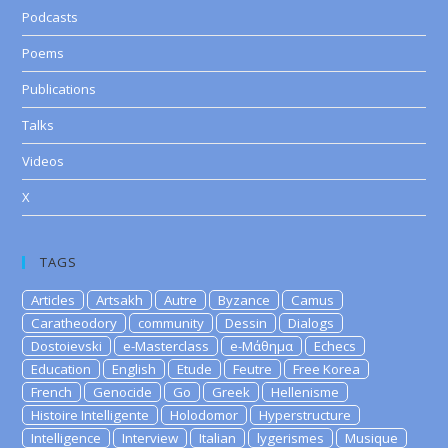
Podcasts
Poems
Publications
Talks
Videos
X
TAGS
Articles
Artsakh
Autre
Byzance
Camus
Caratheodory
community
Dessin
Dialogs
Dostoievski
e-Masterclass
e-Μάθημα
Echecs
Education
English
Etude
Feutre
Free Korea
French
Genocide
Go
Greek
Hellenisme
Histoire Intelligente
Holodomor
Hyperstructure
Intelligence
Interview
Italian
lygerismes
Musique