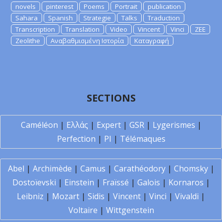
novels
pinterest
Poems
Portrait
publication
Sahara
Spanish
Strategie
Talks
Traduction
Transcription
Translation
Video
Vincent
Vinci
ZEE
Zeolithe
Αναβαθμισμένη Ιστορία
Καταγραφή
SECTIONS
Caméléon
|
Ελλάς
|
Expert
|
GSR
|
Lygerismes
|
Perfection
|
PI
|
Télémaques
Abel
|
Archimède
|
Camus
|
Carathéodory
|
Chomsky
|
Dostoïevski
|
Einstein
|
Fraïssé
|
Galois
|
Kornaros
|
Leibniz
|
Mozart
|
Sidis
|
Vincent
|
Vinci
|
Vivaldi
|
Voltaire
|
Wittgenstein