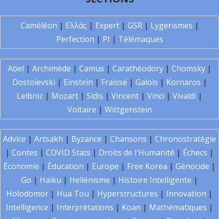
Caméléon
|
Ελλάς
|
Expert
|
GSR
|
Lygerismes
|
Perfection
|
PI
|
Télémaques
Abel
|
Archimède
|
Camus
|
Carathéodory
|
Chomsky
|
Dostoïevski
|
Einstein
|
Fraïssé
|
Galois
|
Kornaros
|
Leibniz
|
Mozart
|
Sidis
|
Vincent
|
Vinci
|
Vivaldi
|
Voltaire
|
Wittgenstein
Advice
|
Artsakh
|
Byzance
|
Chansons
|
Chronostratégie
|
Contes
|
COVID Stats
|
Droits de l'Humanité
|
Échecs
|
Économie
|
Éducation
|
Europe
|
Free Korea
|
Génocide
|
Go
|
Haïku
|
Hellénisme
|
Histoire Intelligente
|
Holodomor
|
Hua Tou
|
Hyperstructures
|
Innovation
|
Intelligence
|
Interprétations
|
Koan
|
Mathématiques
|