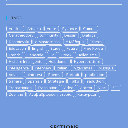
TAGS
Articles
Artsakh
Autre
Byzance
Camus
Caratheodory
community
Dessin
Dialogs
Dostoievski
e-Masterclass
e-Μάθημα
Echecs
Education
English
Etude
Feutre
Free Korea
French
Genocide
Go
Greek
Hellenisme
Histoire Intelligente
Holodomor
Hyperstructure
Intelligence
Interview
Italian
lygerismes
Musique
novels
pinterest
Poems
Portrait
publication
Sahara
Spanish
Strategie
Talks
Traduction
Transcription
Translation
Video
Vincent
Vinci
ZEE
Zeolithe
Αναβαθμισμένη Ιστορία
Καταγραφή
SECTIONS