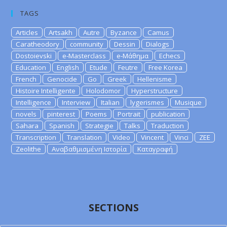
TAGS
Articles
Artsakh
Autre
Byzance
Camus
Caratheodory
community
Dessin
Dialogs
Dostoievski
e-Masterclass
e-Μάθημα
Echecs
Education
English
Etude
Feutre
Free Korea
French
Genocide
Go
Greek
Hellenisme
Histoire Intelligente
Holodomor
Hyperstructure
Intelligence
Interview
Italian
lygerismes
Musique
novels
pinterest
Poems
Portrait
publication
Sahara
Spanish
Strategie
Talks
Traduction
Transcription
Translation
Video
Vincent
Vinci
ZEE
Zeolithe
Αναβαθμισμένη Ιστορία
Καταγραφή
SECTIONS