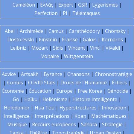
Caméléon
|
Ελλάς
|
Expert
|
GSR
|
Lygerismes
|
Perfection
|
PI
|
Télémaques
Abel
|
Archimède
|
Camus
|
Carathéodory
|
Chomsky
|
Dostoïevski
|
Einstein
|
Fraïssé
|
Galois
|
Kornaros
|
Leibniz
|
Mozart
|
Sidis
|
Vincent
|
Vinci
|
Vivaldi
|
Voltaire
|
Wittgenstein
Advice
|
Artsakh
|
Byzance
|
Chansons
|
Chronostratégie
|
Contes
|
COVID Stats
|
Droits de l'Humanité
|
Échecs
|
Économie
|
Éducation
|
Europe
|
Free Korea
|
Génocide
|
Go
|
Haïku
|
Hellénisme
|
Histoire Intelligente
|
Holodomor
|
Hua Tou
|
Hyperstructures
|
Innovation
|
Intelligence
|
Interprétations
|
Koan
|
Mathématiques
|
Musique
|
Recours européens
|
Sahara
|
Stratégie
|
Tanka
|
Théâtre
|
Topostratégie
|
Urban Design
|