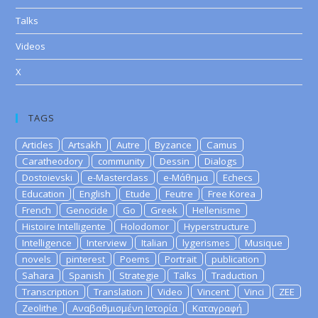
Talks
Videos
X
TAGS
Articles
Artsakh
Autre
Byzance
Camus
Caratheodory
community
Dessin
Dialogs
Dostoievski
e-Masterclass
e-Μάθημα
Echecs
Education
English
Etude
Feutre
Free Korea
French
Genocide
Go
Greek
Hellenisme
Histoire Intelligente
Holodomor
Hyperstructure
Intelligence
Interview
Italian
lygerismes
Musique
novels
pinterest
Poems
Portrait
publication
Sahara
Spanish
Strategie
Talks
Traduction
Transcription
Translation
Video
Vincent
Vinci
ZEE
Zeolithe
Αναβαθμισμένη Ιστορία
Καταγραφή