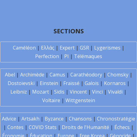
SECTIONS
Caméléon
|
Ελλάς
|
Expert
|
GSR
|
Lygerismes
|
Perfection
|
PI
|
Télémaques
Abel
|
Archimède
|
Camus
|
Carathéodory
|
Chomsky
|
Dostoïevski
|
Einstein
|
Fraïssé
|
Galois
|
Kornaros
|
Leibniz
|
Mozart
|
Sidis
|
Vincent
|
Vinci
|
Vivaldi
|
Voltaire
|
Wittgenstein
Advice
|
Artsakh
|
Byzance
|
Chansons
|
Chronostratégie
|
Contes
|
COVID Stats
|
Droits de l'Humanité
|
Échecs
|
Économie
|
Éducation
|
Europe
|
Free Korea
|
Génocide
|