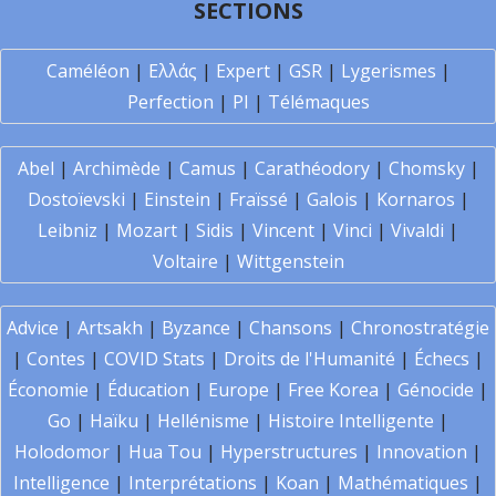
SECTIONS
Caméléon
|
Ελλάς
|
Expert
|
GSR
|
Lygerismes
|
Perfection
|
PI
|
Télémaques
Abel
|
Archimède
|
Camus
|
Carathéodory
|
Chomsky
|
Dostoïevski
|
Einstein
|
Fraïssé
|
Galois
|
Kornaros
|
Leibniz
|
Mozart
|
Sidis
|
Vincent
|
Vinci
|
Vivaldi
|
Voltaire
|
Wittgenstein
Advice
|
Artsakh
|
Byzance
|
Chansons
|
Chronostratégie
|
Contes
|
COVID Stats
|
Droits de l'Humanité
|
Échecs
|
Économie
|
Éducation
|
Europe
|
Free Korea
|
Génocide
|
Go
|
Haïku
|
Hellénisme
|
Histoire Intelligente
|
Holodomor
|
Hua Tou
|
Hyperstructures
|
Innovation
|
Intelligence
|
Interprétations
|
Koan
|
Mathématiques
|