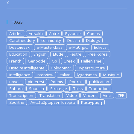
X
TAGS
Articles
Artsakh
Autre
Byzance
Camus
Caratheodory
community
Dessin
Dialogs
Dostoievski
e-Masterclass
e-Μάθημα
Echecs
Education
English
Etude
Feutre
Free Korea
French
Genocide
Go
Greek
Hellenisme
Histoire Intelligente
Holodomor
Hyperstructure
Intelligence
Interview
Italian
lygerismes
Musique
novels
pinterest
Poems
Portrait
publication
Sahara
Spanish
Strategie
Talks
Traduction
Transcription
Translation
Video
Vincent
Vinci
ZEE
Zeolithe
Αναβαθμισμένη Ιστορία
Καταγραφή