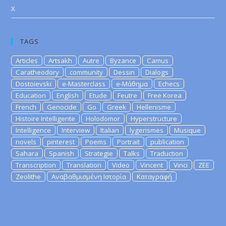
X
TAGS
Articles
Artsakh
Autre
Byzance
Camus
Caratheodory
community
Dessin
Dialogs
Dostoievski
e-Masterclass
e-Μάθημα
Echecs
Education
English
Etude
Feutre
Free Korea
French
Genocide
Go
Greek
Hellenisme
Histoire Intelligente
Holodomor
Hyperstructure
Intelligence
Interview
Italian
lygerismes
Musique
novels
pinterest
Poems
Portrait
publication
Sahara
Spanish
Strategie
Talks
Traduction
Transcription
Translation
Video
Vincent
Vinci
ZEE
Zeolithe
Αναβαθμισμένη Ιστορία
Καταγραφή