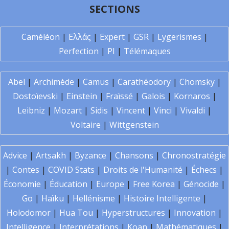
SECTIONS
Caméléon
|
Ελλάς
|
Expert
|
GSR
|
Lygerismes
|
Perfection
|
PI
|
Télémaques
Abel
|
Archimède
|
Camus
|
Carathéodory
|
Chomsky
|
Dostoïevski
|
Einstein
|
Fraïssé
|
Galois
|
Kornaros
|
Leibniz
|
Mozart
|
Sidis
|
Vincent
|
Vinci
|
Vivaldi
|
Voltaire
|
Wittgenstein
Advice
|
Artsakh
|
Byzance
|
Chansons
|
Chronostratégie
|
Contes
|
COVID Stats
|
Droits de l'Humanité
|
Échecs
|
Économie
|
Éducation
|
Europe
|
Free Korea
|
Génocide
|
Go
|
Haïku
|
Hellénisme
|
Histoire Intelligente
|
Holodomor
|
Hua Tou
|
Hyperstructures
|
Innovation
|
Intelligence
|
Interprétations
|
Koan
|
Mathématiques
|