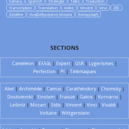
Sahara
Spanish
Strategie
Talks
Traduction
Transcription
Translation
Video
Vincent
Vinci
ZEE
Zeolithe
Αναβαθμισμένη Ιστορία
Καταγραφή
SECTIONS
Caméléon
|
Ελλάς
|
Expert
|
GSR
|
Lygerismes
|
Perfection
|
PI
|
Télémaques
Abel
|
Archimède
|
Camus
|
Carathéodory
|
Chomsky
|
Dostoïevski
|
Einstein
|
Fraïssé
|
Galois
|
Kornaros
|
Leibniz
|
Mozart
|
Sidis
|
Vincent
|
Vinci
|
Vivaldi
|
Voltaire
|
Wittgenstein