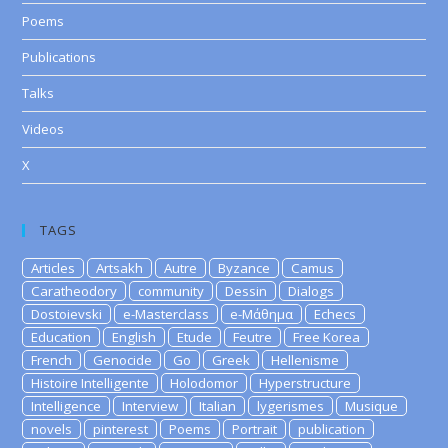
Poems
Publications
Talks
Videos
X
TAGS
Articles
Artsakh
Autre
Byzance
Camus
Caratheodory
community
Dessin
Dialogs
Dostoievski
e-Masterclass
e-Μάθημα
Echecs
Education
English
Etude
Feutre
Free Korea
French
Genocide
Go
Greek
Hellenisme
Histoire Intelligente
Holodomor
Hyperstructure
Intelligence
Interview
Italian
lygerismes
Musique
novels
pinterest
Poems
Portrait
publication