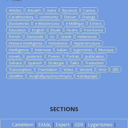
Articles
Artsakh
Autre
Byzance
Camus
Caratheodory
community
Dessin
Dialogs
Dostoievski
e-Masterclass
e-Μάθημα
Echecs
Education
English
Etude
Feutre
Free Korea
French
Genocide
Go
Greek
Hellenisme
Histoire Intelligente
Holodomor
Hyperstructure
Intelligence
Interview
Italian
lygerismes
Musique
novels
pinterest
Poems
Portrait
publication
Sahara
Spanish
Strategie
Talks
Traduction
Transcription
Translation
Video
Vincent
Vinci
ZEE
Zeolithe
Αναβαθμισμένη Ιστορία
Καταγραφή
SECTIONS
Caméléon
|
Ελλάς
|
Expert
|
GSR
|
Lygerismes
|