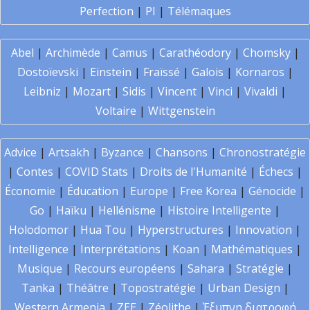
Perfection
|
PI
|
Télémaques
Abel
|
Archimède
|
Camus
|
Carathéodory
|
Chomsky
|
Dostoïevski
|
Einstein
|
Fraïssé
|
Galois
|
Kornaros
|
Leibniz
|
Mozart
|
Sidis
|
Vincent
|
Vinci
|
Vivaldi
|
Voltaire
|
Wittgenstein
Advice
|
Artsakh
|
Byzance
|
Chansons
|
Chronostratégie
|
Contes
|
COVID Stats
|
Droits de l'Humanité
|
Échecs
|
Économie
|
Éducation
|
Europe
|
Free Korea
|
Génocide
|
Go
|
Haïku
|
Hellénisme
|
Histoire Intelligente
|
Holodomor
|
Hua Tou
|
Hyperstructures
|
Innovation
|
Intelligence
|
Interprétations
|
Koan
|
Mathématiques
|
Musique
|
Recours européens
|
Sahara
|
Stratégie
|
Tanka
|
Théâtre
|
Topostratégie
|
Urban Design
|
Western Armenia
|
ZEE
|
Zéolithe
|
Έξυπνη διατροφή