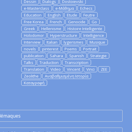
Dessin
Dialogs
Dostoievski
e-Masterclass
e-Μάθημα
Echecs
Education
English
Etude
Feutre
Free Korea
French
Genocide
Go
Greek
Hellenisme
Histoire Intelligente
Holodomor
Hyperstructure
Intelligence
Interview
Italian
lygerismes
Musique
novels
pinterest
Poems
Portrait
publication
Sahara
Spanish
Strategie
Talks
Traduction
Transcription
Translation
Video
Vincent
Vinci
ZEE
Zeolithe
Αναβαθμισμένη Ιστορία
Καταγραφή
lémaques