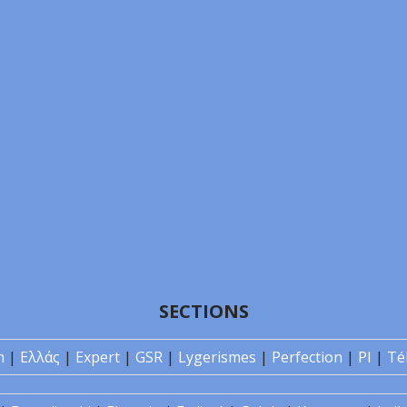
SECTIONS
n
|
Ελλάς
|
Expert
|
GSR
|
Lygerismes
|
Perfection
|
PI
|
Té