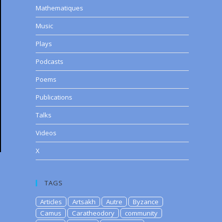
Mathematiques
Music
Plays
Podcasts
Poems
Publications
Talks
Videos
X
TAGS
Articles
Artsakh
Autre
Byzance
Camus
Caratheodory
community