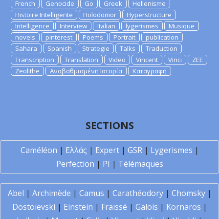
French
Genocide
Go
Greek
Hellenisme
Histoire Intelligente
Holodomor
Hyperstructure
Intelligence
Interview
Italian
lygerismes
Musique
novels
pinterest
Poems
Portrait
publication
Sahara
Spanish
Strategie
Talks
Traduction
Transcription
Translation
Video
Vincent
Vinci
ZEE
Zeolithe
Αναβαθμισμένη Ιστορία
Καταγραφή
SECTIONS
Caméléon
|
Ελλάς
|
Expert
|
GSR
|
Lygerismes
|
Perfection
|
PI
|
Télémaques
Abel
|
Archimède
|
Camus
|
Carathéodory
|
Chomsky
|
Dostoïevski
|
Einstein
|
Fraïssé
|
Galois
|
Kornaros
|