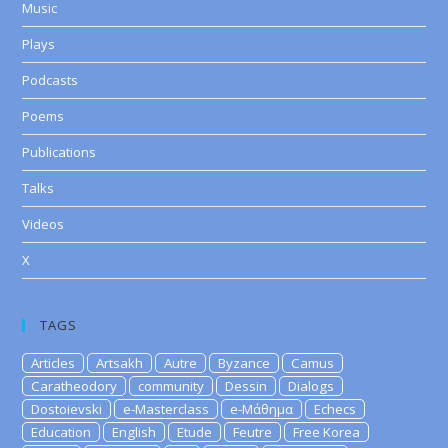
Music
Plays
Podcasts
Poems
Publications
Talks
Videos
X
TAGS
Articles
Artsakh
Autre
Byzance
Camus
Caratheodory
community
Dessin
Dialogs
Dostoievski
e-Masterclass
e-Μάθημα
Echecs
Education
English
Etude
Feutre
Free Korea