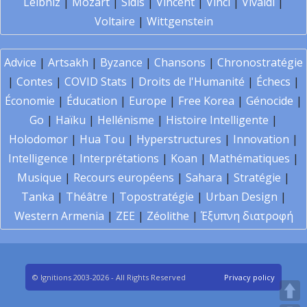
Leibniz
|
Mozart
|
Sidis
|
Vincent
|
Vinci
|
Vivaldi
|
Voltaire
|
Wittgenstein
Advice
|
Artsakh
|
Byzance
|
Chansons
|
Chronostratégie
|
Contes
|
COVID Stats
|
Droits de l'Humanité
|
Échecs
|
Économie
|
Éducation
|
Europe
|
Free Korea
|
Génocide
|
Go
|
Haïku
|
Hellénisme
|
Histoire Intelligente
|
Holodomor
|
Hua Tou
|
Hyperstructures
|
Innovation
|
Intelligence
|
Interprétations
|
Koan
|
Mathématiques
|
Musique
|
Recours européens
|
Sahara
|
Stratégie
|
Tanka
|
Théâtre
|
Topostratégie
|
Urban Design
|
Western Armenia
|
ZEE
|
Zéolithe
|
Έξυπνη διατροφή
© Ignitions 2003-2026 - All Rights Reserved
Privacy policy