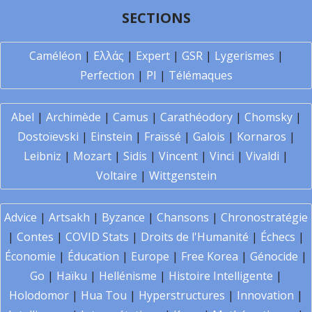
SECTIONS
Caméléon
|
Ελλάς
|
Expert
|
GSR
|
Lygerismes
|
Perfection
|
PI
|
Télémaques
Abel
|
Archimède
|
Camus
|
Carathéodory
|
Chomsky
|
Dostoïevski
|
Einstein
|
Fraïssé
|
Galois
|
Kornaros
|
Leibniz
|
Mozart
|
Sidis
|
Vincent
|
Vinci
|
Vivaldi
|
Voltaire
|
Wittgenstein
Advice
|
Artsakh
|
Byzance
|
Chansons
|
Chronostratégie
|
Contes
|
COVID Stats
|
Droits de l'Humanité
|
Échecs
|
Économie
|
Éducation
|
Europe
|
Free Korea
|
Génocide
|
Go
|
Haïku
|
Hellénisme
|
Histoire Intelligente
|
Holodomor
|
Hua Tou
|
Hyperstructures
|
Innovation
|