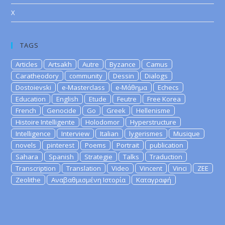
X
TAGS
Articles
Artsakh
Autre
Byzance
Camus
Caratheodory
community
Dessin
Dialogs
Dostoievski
e-Masterclass
e-Μάθημα
Echecs
Education
English
Etude
Feutre
Free Korea
French
Genocide
Go
Greek
Hellenisme
Histoire Intelligente
Holodomor
Hyperstructure
Intelligence
Interview
Italian
lygerismes
Musique
novels
pinterest
Poems
Portrait
publication
Sahara
Spanish
Strategie
Talks
Traduction
Transcription
Translation
Video
Vincent
Vinci
ZEE
Zeolithe
Αναβαθμισμένη Ιστορία
Καταγραφή