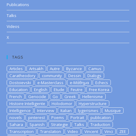
Publications
Talks
Videos
X
TAGS
Articles
Artsakh
Autre
Byzance
Camus
Caratheodory
community
Dessin
Dialogs
Dostoievski
e-Masterclass
e-Μάθημα
Echecs
Education
English
Etude
Feutre
Free Korea
French
Genocide
Go
Greek
Hellenisme
Histoire Intelligente
Holodomor
Hyperstructure
Intelligence
Interview
Italian
lygerismes
Musique
novels
pinterest
Poems
Portrait
publication
Sahara
Spanish
Strategie
Talks
Traduction
Transcription
Translation
Video
Vincent
Vinci
ZEE