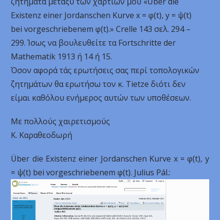
ζητήματα μεταξύ των χαρτιών μου «Über die
Existenz einer Jordanschen Kurve x = φ(t), y = ψ(t)
bei vorgeschriebenem φ(t).» Crelle 143 σελ. 294 –
299. Ίσως να βουλευθείτε τα Fortschritte der
Mathematik 1913 ή 14 ή 15.
Όσον αφορά τάς ερωτήσεις σας περί τοπολογικών
ζητημάτων θα ερωτήσω τον κ. Tietze διότι δεν
είμαι καθόλου ενήμερος αυτών των υποθέσεων.
Με πολλούς χαιρετισμούς
Κ. Καραθεοδωρή
Über die Existenz einer Jordanschen Kurve x = φ(t), y
= ψ(t) bei vorgeschriebenem φ(t). Julius Pál.: