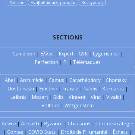
Zeolithe
Αναβαθμισμένη Ιστορία
Καταγραφή
SECTIONS
Caméléon
|
Ελλάς
|
Expert
|
GSR
|
Lygerismes
|
Perfection
|
PI
|
Télémaques
Abel
|
Archimède
|
Camus
|
Carathéodory
|
Chomsky
|
Dostoïevski
|
Einstein
|
Fraïssé
|
Galois
|
Kornaros
|
Leibniz
|
Mozart
|
Sidis
|
Vincent
|
Vinci
|
Vivaldi
|
Voltaire
|
Wittgenstein
Advice
|
Artsakh
|
Byzance
|
Chansons
|
Chronostratégie
|
Contes
|
COVID Stats
|
Droits de l'Humanité
|
Échecs
|