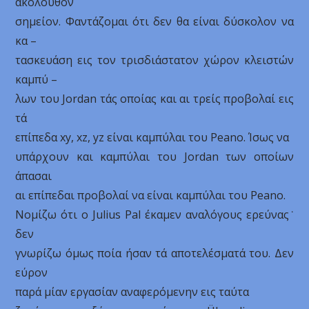
ακόλουθον
σημείον. Φαντάζομαι ότι δεν θα είναι δύσκολον να
κα –
τασκευάση εις τον τρισδιάστατον χώρον κλειστών
καμπύ –
λων του Jordan τάς οποίας και αι τρείς προβολαί εις
τά
επίπεδα xy, xz, yz είναι καμπύλαι του Peano. Ίσως να
υπάρχουν και καμπύλαι του Jordan των οποίων
άπασαι
αι επίπεδαι προβολαί να είναι καμπύλαι του Peano.
Νομίζω ότι ο Julius Pal έκαμεν αναλόγους ερεύνας˙
δεν
γνωρίζω όμως ποία ήσαν τά αποτελέσματά του. Δεν
εύρον
παρά μίαν εργασίαν αναφερόμενην εις ταύτα