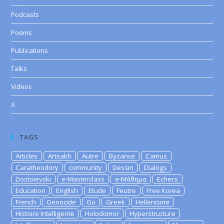
Podcasts
Poems
Publications
Talks
Videos
X
TAGS
Articles
Artsakh
Autre
Byzance
Camus
Caratheodory
community
Dessin
Dialogs
Dostoievski
e-Masterclass
e-Μάθημα
Echecs
Education
English
Etude
Feutre
Free Korea
French
Genocide
Go
Greek
Hellenisme
Histoire Intelligente
Holodomor
Hyperstructure