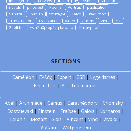
Intelligence
Interview
Italian
lygerismes
Musique
novels
pinterest
Poems
Portrait
publication
Sahara
Spanish
Strategie
Talks
Traduction
Transcription
Translation
Video
Vincent
Vinci
ZEE
Zeolithe
Αναβαθμισμένη Ιστορία
Καταγραφή
SECTIONS
Caméléon
|
Ελλάς
|
Expert
|
GSR
|
Lygerismes
|
Perfection
|
PI
|
Télémaques
Abel
|
Archimède
|
Camus
|
Carathéodory
|
Chomsky
|
Dostoïevski
|
Einstein
|
Fraïssé
|
Galois
|
Kornaros
|
Leibniz
|
Mozart
|
Sidis
|
Vincent
|
Vinci
|
Vivaldi
|
Voltaire
|
Wittgenstein