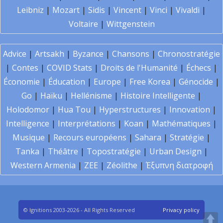
Leibniz
|
Mozart
|
Sidis
|
Vincent
|
Vinci
|
Vivaldi
|
Voltaire
|
Wittgenstein
Advice
|
Artsakh
|
Byzance
|
Chansons
|
Chronostratégie
|
Contes
|
COVID Stats
|
Droits de l'Humanité
|
Échecs
|
Économie
|
Éducation
|
Europe
|
Free Korea
|
Génocide
|
Go
|
Haïku
|
Hellénisme
|
Histoire Intelligente
|
Holodomor
|
Hua Tou
|
Hyperstructures
|
Innovation
|
Intelligence
|
Interprétations
|
Koan
|
Mathématiques
|
Musique
|
Recours européens
|
Sahara
|
Stratégie
|
Tanka
|
Théâtre
|
Topostratégie
|
Urban Design
|
Western Armenia
|
ZEE
|
Zéolithe
|
Έξυπνη διατροφή
© Ignitions 2003-2026 - All Rights Reserved
Privacy policy