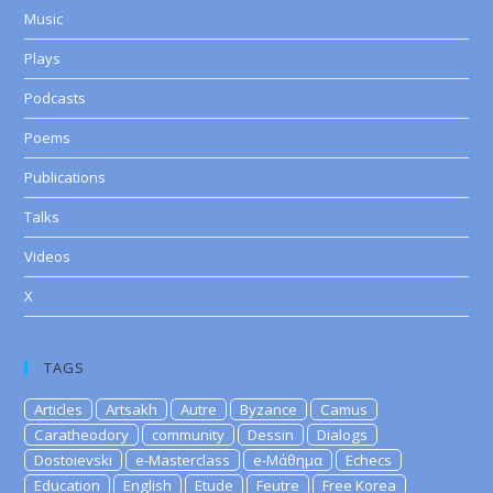
Music
Plays
Podcasts
Poems
Publications
Talks
Videos
X
TAGS
Articles
Artsakh
Autre
Byzance
Camus
Caratheodory
community
Dessin
Dialogs
Dostoievski
e-Masterclass
e-Μάθημα
Echecs
Education
English
Etude
Feutre
Free Korea