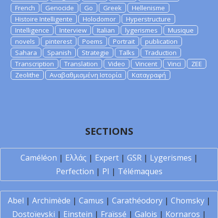
French
Genocide
Go
Greek
Hellenisme
Histoire Intelligente
Holodomor
Hyperstructure
Intelligence
Interview
Italian
lygerismes
Musique
novels
pinterest
Poems
Portrait
publication
Sahara
Spanish
Strategie
Talks
Traduction
Transcription
Translation
Video
Vincent
Vinci
ZEE
Zeolithe
Αναβαθμισμένη Ιστορία
Καταγραφή
SECTIONS
Caméléon
|
Ελλάς
|
Expert
|
GSR
|
Lygerismes
|
Perfection
|
PI
|
Télémaques
Abel
|
Archimède
|
Camus
|
Carathéodory
|
Chomsky
|
Dostoïevski
|
Einstein
|
Fraïssé
|
Galois
|
Kornaros
|