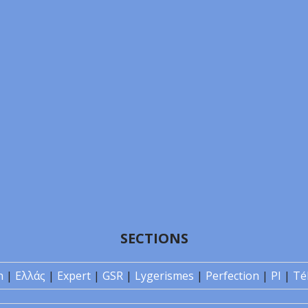
SECTIONS
n
|
Ελλάς
|
Expert
|
GSR
|
Lygerismes
|
Perfection
|
PI
|
Té