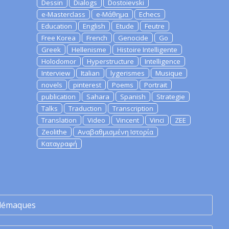
Dessin
Dialogs
Dostoievski
e-Masterclass
e-Μάθημα
Echecs
Education
English
Etude
Feutre
Free Korea
French
Genocide
Go
Greek
Hellenisme
Histoire Intelligente
Holodomor
Hyperstructure
Intelligence
Interview
Italian
lygerismes
Musique
novels
pinterest
Poems
Portrait
publication
Sahara
Spanish
Strategie
Talks
Traduction
Transcription
Translation
Video
Vincent
Vinci
ZEE
Zeolithe
Αναβαθμισμένη Ιστορία
Καταγραφή
lémaques