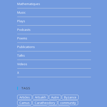
Mathematiques
Music
Plays
Podcasts
Poems
Publications
Talks
Videos
X
TAGS
Articles
Artsakh
Autre
Byzance
Camus
Caratheodory
community