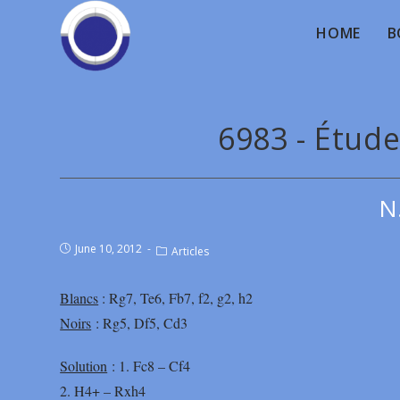
HOME
B
6983 - Étude
N
June 10, 2012
Articles
Blancs
: Rg7, Te6, Fb7, f2, g2, h2
Noirs
: Rg5, Df5, Cd3
Solution
: 1. Fc8 – Cf4
2. H4+ – Rxh4