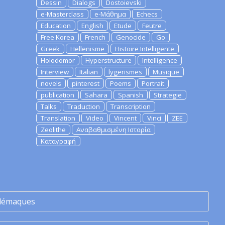
Dessin
Dialogs
Dostoievski
e-Masterclass
e-Μάθημα
Echecs
Education
English
Etude
Feutre
Free Korea
French
Genocide
Go
Greek
Hellenisme
Histoire Intelligente
Holodomor
Hyperstructure
Intelligence
Interview
Italian
lygerismes
Musique
novels
pinterest
Poems
Portrait
publication
Sahara
Spanish
Strategie
Talks
Traduction
Transcription
Translation
Video
Vincent
Vinci
ZEE
Zeolithe
Αναβαθμισμένη Ιστορία
Καταγραφή
lémaques