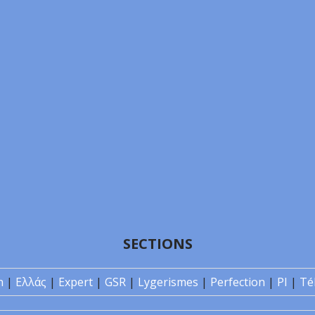
SECTIONS
n
|
Ελλάς
|
Expert
|
GSR
|
Lygerismes
|
Perfection
|
PI
|
Té