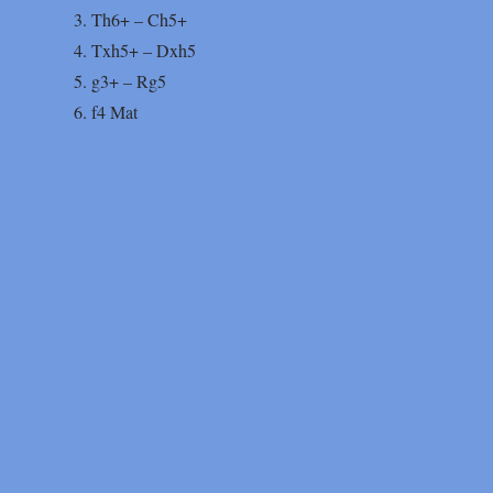
3. Th6+
– Ch5+
4. Txh5+ – Dxh5
5. g3+ – Rg5
6. f4 Mat