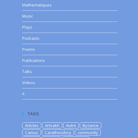
Mathematiques
Music
Plays
Podcasts
Poems
Publications
Talks
Videos
X
TAGS
Articles
Artsakh
Autre
Byzance
Camus
Caratheodory
community