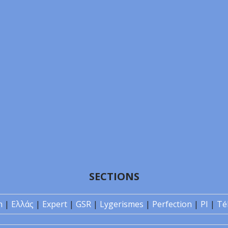
SECTIONS
n
|
Ελλάς
|
Expert
|
GSR
|
Lygerismes
|
Perfection
|
PI
|
Té