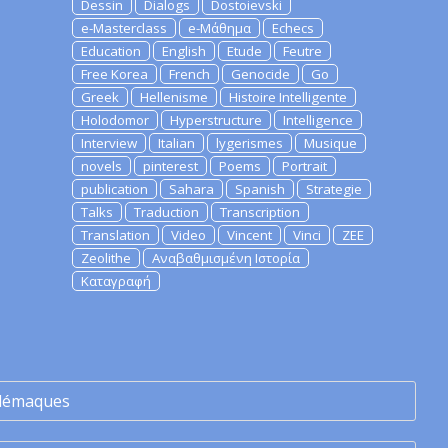
Dessin
Dialogs
Dostoievski
e-Masterclass
e-Μάθημα
Echecs
Education
English
Etude
Feutre
Free Korea
French
Genocide
Go
Greek
Hellenisme
Histoire Intelligente
Holodomor
Hyperstructure
Intelligence
Interview
Italian
lygerismes
Musique
novels
pinterest
Poems
Portrait
publication
Sahara
Spanish
Strategie
Talks
Traduction
Transcription
Translation
Video
Vincent
Vinci
ZEE
Zeolithe
Αναβαθμισμένη Ιστορία
Καταγραφή
lémaques