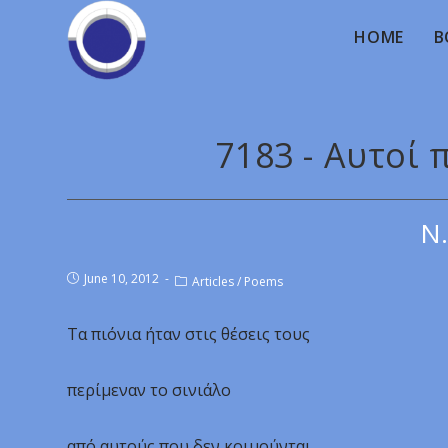
HOME
B
7183 - Αυτοί 
Ν.
June 10, 2012
Articles
/
Poems
Τα πιόνια ήταν στις θέσεις τους
περίμεναν το σινιάλο
από αυτούς που δεν κοιμούνται