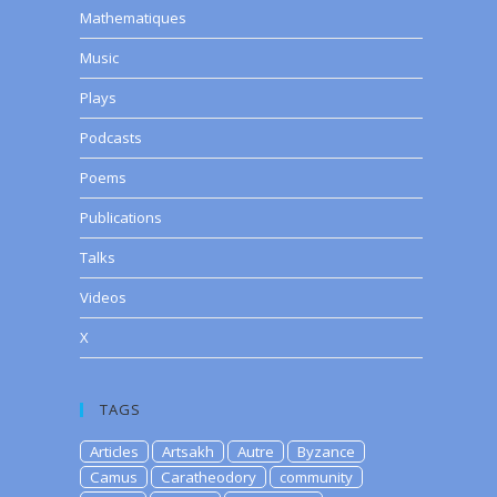
Mathematiques
Music
Plays
Podcasts
Poems
Publications
Talks
Videos
X
TAGS
Articles
Artsakh
Autre
Byzance
Camus
Caratheodory
community