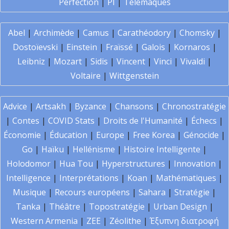
Perfection
|
PI
|
Télémaques
Abel
|
Archimède
|
Camus
|
Carathéodory
|
Chomsky
|
Dostoïevski
|
Einstein
|
Fraïssé
|
Galois
|
Kornaros
|
Leibniz
|
Mozart
|
Sidis
|
Vincent
|
Vinci
|
Vivaldi
|
Voltaire
|
Wittgenstein
Advice
|
Artsakh
|
Byzance
|
Chansons
|
Chronostratégie
|
Contes
|
COVID Stats
|
Droits de l'Humanité
|
Échecs
|
Économie
|
Éducation
|
Europe
|
Free Korea
|
Génocide
|
Go
|
Haïku
|
Hellénisme
|
Histoire Intelligente
|
Holodomor
|
Hua Tou
|
Hyperstructures
|
Innovation
|
Intelligence
|
Interprétations
|
Koan
|
Mathématiques
|
Musique
|
Recours européens
|
Sahara
|
Stratégie
|
Tanka
|
Théâtre
|
Topostratégie
|
Urban Design
|
Western Armenia
|
ZEE
|
Zéolithe
|
Έξυπνη διατροφή