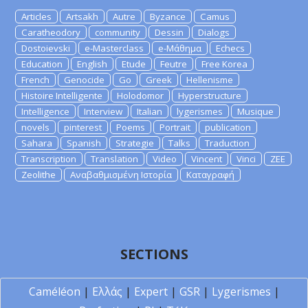
Articles
Artsakh
Autre
Byzance
Camus
Caratheodory
community
Dessin
Dialogs
Dostoievski
e-Masterclass
e-Μάθημα
Echecs
Education
English
Etude
Feutre
Free Korea
French
Genocide
Go
Greek
Hellenisme
Histoire Intelligente
Holodomor
Hyperstructure
Intelligence
Interview
Italian
lygerismes
Musique
novels
pinterest
Poems
Portrait
publication
Sahara
Spanish
Strategie
Talks
Traduction
Transcription
Translation
Video
Vincent
Vinci
ZEE
Zeolithe
Αναβαθμισμένη Ιστορία
Καταγραφή
SECTIONS
Caméléon
|
Ελλάς
|
Expert
|
GSR
|
Lygerismes
|