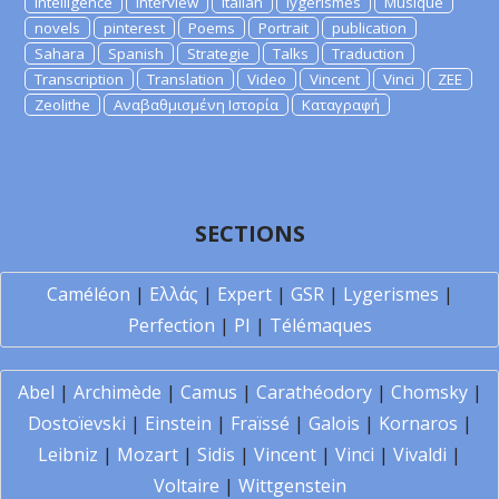
Intelligence
Interview
Italian
lygerismes
Musique
novels
pinterest
Poems
Portrait
publication
Sahara
Spanish
Strategie
Talks
Traduction
Transcription
Translation
Video
Vincent
Vinci
ZEE
Zeolithe
Αναβαθμισμένη Ιστορία
Καταγραφή
SECTIONS
Caméléon
|
Ελλάς
|
Expert
|
GSR
|
Lygerismes
|
Perfection
|
PI
|
Télémaques
Abel
|
Archimède
|
Camus
|
Carathéodory
|
Chomsky
|
Dostoïevski
|
Einstein
|
Fraïssé
|
Galois
|
Kornaros
|
Leibniz
|
Mozart
|
Sidis
|
Vincent
|
Vinci
|
Vivaldi
|
Voltaire
|
Wittgenstein