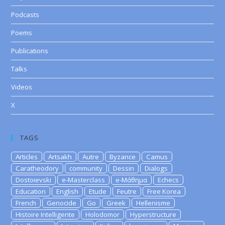
Podcasts
Poems
Publications
Talks
Videos
X
TAGS
Articles
Artsakh
Autre
Byzance
Camus
Caratheodory
community
Dessin
Dialogs
Dostoievski
e-Masterclass
e-Μάθημα
Echecs
Education
English
Etude
Feutre
Free Korea
French
Genocide
Go
Greek
Hellenisme
Histoire Intelligente
Holodomor
Hyperstructure