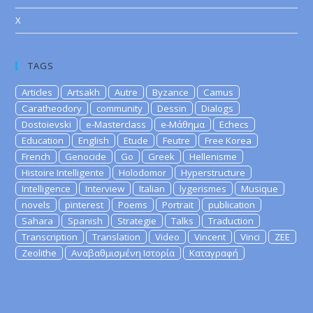
X
TAGS
Articles
Artsakh
Autre
Byzance
Camus
Caratheodory
community
Dessin
Dialogs
Dostoievski
e-Masterclass
e-Μάθημα
Echecs
Education
English
Etude
Feutre
Free Korea
French
Genocide
Go
Greek
Hellenisme
Histoire Intelligente
Holodomor
Hyperstructure
Intelligence
Interview
Italian
lygerismes
Musique
novels
pinterest
Poems
Portrait
publication
Sahara
Spanish
Strategie
Talks
Traduction
Transcription
Translation
Video
Vincent
Vinci
ZEE
Zeolithe
Αναβαθμισμένη Ιστορία
Καταγραφή