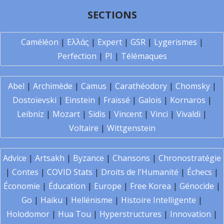
SECTIONS
Caméléon
|
Ελλάς
|
Expert
|
GSR
|
Lygerismes
|
Perfection
|
PI
|
Télémaques
Abel
|
Archimède
|
Camus
|
Carathéodory
|
Chomsky
|
Dostoïevski
|
Einstein
|
Fraïssé
|
Galois
|
Kornaros
|
Leibniz
|
Mozart
|
Sidis
|
Vincent
|
Vinci
|
Vivaldi
|
Voltaire
|
Wittgenstein
Advice
|
Artsakh
|
Byzance
|
Chansons
|
Chronostratégie
|
Contes
|
COVID Stats
|
Droits de l'Humanité
|
Échecs
|
Économie
|
Éducation
|
Europe
|
Free Korea
|
Génocide
|
Go
|
Haïku
|
Hellénisme
|
Histoire Intelligente
|
Holodomor
|
Hua Tou
|
Hyperstructures
|
Innovation
|