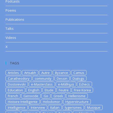
Podcasts
Poems
Publications
Talks
Videos
X
TAGS
Articles
Artsakh
Autre
Byzance
Camus
Caratheodory
community
Dessin
Dialogs
Dostoievski
e-Masterclass
e-Μάθημα
Echecs
Education
English
Etude
Feutre
Free Korea
French
Genocide
Go
Greek
Hellenisme
Histoire Intelligente
Holodomor
Hyperstructure
Intelligence
Interview
Italian
lygerismes
Musique