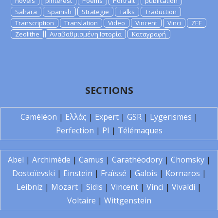
novels
pinterest
Poems
Portrait
publication
Sahara
Spanish
Strategie
Talks
Traduction
Transcription
Translation
Video
Vincent
Vinci
ZEE
Zeolithe
Αναβαθμισμένη Ιστορία
Καταγραφή
SECTIONS
Caméléon
|
Ελλάς
|
Expert
|
GSR
|
Lygerismes
|
Perfection
|
PI
|
Télémaques
Abel
|
Archimède
|
Camus
|
Carathéodory
|
Chomsky
|
Dostoïevski
|
Einstein
|
Fraïssé
|
Galois
|
Kornaros
|
Leibniz
|
Mozart
|
Sidis
|
Vincent
|
Vinci
|
Vivaldi
|
Voltaire
|
Wittgenstein