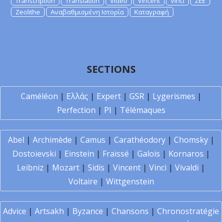
Transcription
Translation
Video
Vincent
Vinci
ZEE
Zeolithe
Αναβαθμισμένη Ιστορία
Καταγραφή
SECTIONS
Caméléon
|
Ελλάς
|
Expert
|
GSR
|
Lygerismes
|
Perfection
|
PI
|
Télémaques
Abel
|
Archimède
|
Camus
|
Carathéodory
|
Chomsky
|
Dostoïevski
|
Einstein
|
Fraïssé
|
Galois
|
Kornaros
|
Leibniz
|
Mozart
|
Sidis
|
Vincent
|
Vinci
|
Vivaldi
|
Voltaire
|
Wittgenstein
Advice
|
Artsakh
|
Byzance
|
Chansons
|
Chronostratégie