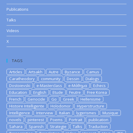
Publications
Talks
Videos
X
TAGS
Articles
Artsakh
Autre
Byzance
Camus
Caratheodory
community
Dessin
Dialogs
Dostoievski
e-Masterclass
e-Μάθημα
Echecs
Education
English
Etude
Feutre
Free Korea
French
Genocide
Go
Greek
Hellenisme
Histoire Intelligente
Holodomor
Hyperstructure
Intelligence
Interview
Italian
lygerismes
Musique
novels
pinterest
Poems
Portrait
publication
Sahara
Spanish
Strategie
Talks
Traduction