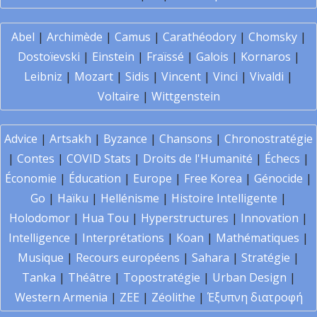
Abel
|
Archimède
|
Camus
|
Carathéodory
|
Chomsky
|
Dostoïevski
|
Einstein
|
Fraïssé
|
Galois
|
Kornaros
|
Leibniz
|
Mozart
|
Sidis
|
Vincent
|
Vinci
|
Vivaldi
|
Voltaire
|
Wittgenstein
Advice
|
Artsakh
|
Byzance
|
Chansons
|
Chronostratégie
|
Contes
|
COVID Stats
|
Droits de l'Humanité
|
Échecs
|
Économie
|
Éducation
|
Europe
|
Free Korea
|
Génocide
|
Go
|
Haïku
|
Hellénisme
|
Histoire Intelligente
|
Holodomor
|
Hua Tou
|
Hyperstructures
|
Innovation
|
Intelligence
|
Interprétations
|
Koan
|
Mathématiques
|
Musique
|
Recours européens
|
Sahara
|
Stratégie
|
Tanka
|
Théâtre
|
Topostratégie
|
Urban Design
|
Western Armenia
|
ZEE
|
Zéolithe
|
Έξυπνη διατροφή