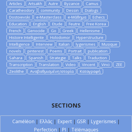
Articles
Artsakh
Autre
Byzance
Camus
Caratheodory
community
Dessin
Dialogs
Dostoievski
e-Masterclass
e-Μάθημα
Echecs
Education
English
Etude
Feutre
Free Korea
French
Genocide
Go
Greek
Hellenisme
Histoire Intelligente
Holodomor
Hyperstructure
Intelligence
Interview
Italian
lygerismes
Musique
novels
pinterest
Poems
Portrait
publication
Sahara
Spanish
Strategie
Talks
Traduction
Transcription
Translation
Video
Vincent
Vinci
ZEE
Zeolithe
Αναβαθμισμένη Ιστορία
Καταγραφή
SECTIONS
Caméléon
|
Ελλάς
|
Expert
|
GSR
|
Lygerismes
|
Perfection
|
PI
|
Télémaques