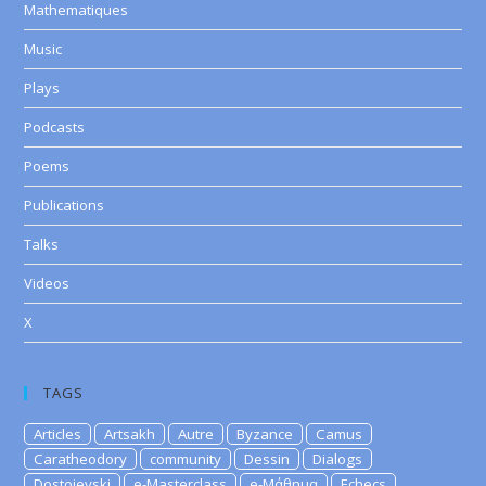
Mathematiques
Music
Plays
Podcasts
Poems
Publications
Talks
Videos
X
TAGS
Articles
Artsakh
Autre
Byzance
Camus
Caratheodory
community
Dessin
Dialogs
Dostoievski
e-Masterclass
e-Μάθημα
Echecs