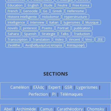
Education
English
Etude
Feutre
Free Korea
French
Genocide
Go
Greek
Hellenisme
Histoire Intelligente
Holodomor
Hyperstructure
Intelligence
Interview
Italian
lygerismes
Musique
novels
pinterest
Poems
Portrait
publication
Sahara
Spanish
Strategie
Talks
Traduction
Transcription
Translation
Video
Vincent
Vinci
ZEE
Zeolithe
Αναβαθμισμένη Ιστορία
Καταγραφή
SECTIONS
Caméléon
|
Ελλάς
|
Expert
|
GSR
|
Lygerismes
|
Perfection
|
PI
|
Télémaques
Abel
|
Archimède
|
Camus
|
Carathéodory
|
Chomsky
|