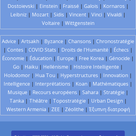
Dostoïevski
|
Einstein
|
Fraïssé
|
Galois
|
Kornaros
|
Leibniz
|
Mozart
|
Sidis
|
Vincent
|
Vinci
|
Vivaldi
|
Voltaire
|
Wittgenstein
Advice
|
Artsakh
|
Byzance
|
Chansons
|
Chronostratégie
|
Contes
|
COVID Stats
|
Droits de l'Humanité
|
Échecs
|
Économie
|
Éducation
|
Europe
|
Free Korea
|
Génocide
|
Go
|
Haïku
|
Hellénisme
|
Histoire Intelligente
|
Holodomor
|
Hua Tou
|
Hyperstructures
|
Innovation
|
Intelligence
|
Interprétations
|
Koan
|
Mathématiques
|
Musique
|
Recours européens
|
Sahara
|
Stratégie
|
Tanka
|
Théâtre
|
Topostratégie
|
Urban Design
|
Western Armenia
|
ZEE
|
Zéolithe
|
Έξυπνη διατροφή