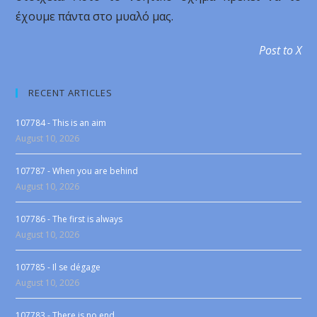
έχουμε πάντα στο μυαλό μας.
Post to X
RECENT ARTICLES
107784 - This is an aim
August 10, 2026
107787 - When you are behind
August 10, 2026
107786 - The first is always
August 10, 2026
107785 - Il se dégage
August 10, 2026
107783 - There is no end