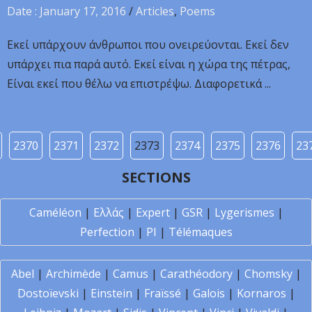
Date : January 17, 2016
/
Articles
,
Poems
Εκεί υπάρχουν άνθρωποι που ονειρεύονται. Εκεί δεν
υπάρχει πια παρά αυτό. Εκεί είναι η χώρα της πέτρας,
Είναι εκεί που θέλω να επιστρέψω. Διαφορετικά ...
2370
2371
2372
2373
2374
2375
2376
23
SECTIONS
Caméléon
|
Ελλάς
|
Expert
|
GSR
|
Lygerismes
|
Perfection
|
PI
|
Télémaques
Abel
|
Archimède
|
Camus
|
Carathéodory
|
Chomsky
|
Dostoïevski
|
Einstein
|
Fraïssé
|
Galois
|
Kornaros
|