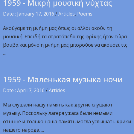
1959 - Μικρή μουσική νύχτας
Date : January 17, 2016
/
Articles
,
Poems
Ακούγαμε τη μνήμη μας όπως οι άλλοι ακούν τη
μουσική. Επειδή τα στρατόπεδα της φρίκης ήταν τώρα
βουβά και μόνο η μνήμη μας μπορούσε να ακούσει τις
...
1959 - Маленькая музыка ночи
Date : April 7, 2016
/
Articles
Мы слушали нашу память как другие слушают
музыку. Поскольку лагеря ужаса были немыми
отныне и только наша память могла услышать крики
нашего народа. ...