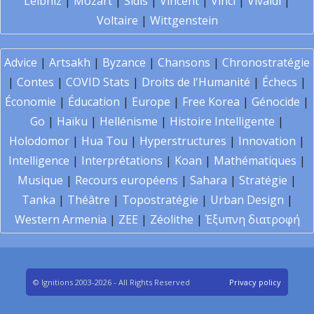
Leibniz
|
Mozart
|
Sidis
|
Vincent
|
Vinci
|
Vivaldi
|
Voltaire
|
Wittgenstein
Advice
|
Artsakh
|
Byzance
|
Chansons
|
Chronostratégie
|
Contes
|
COVID Stats
|
Droits de l'Humanité
|
Échecs
|
Économie
|
Éducation
|
Europe
|
Free Korea
|
Génocide
|
Go
|
Haïku
|
Hellénisme
|
Histoire Intelligente
|
Holodomor
|
Hua Tou
|
Hyperstructures
|
Innovation
|
Intelligence
|
Interprétations
|
Koan
|
Mathématiques
|
Musique
|
Recours européens
|
Sahara
|
Stratégie
|
Tanka
|
Théâtre
|
Topostratégie
|
Urban Design
|
Western Armenia
|
ZEE
|
Zéolithe
|
Έξυπνη διατροφή
© Ignitions 2003-2026 - All Rights Reserved
Privacy policy