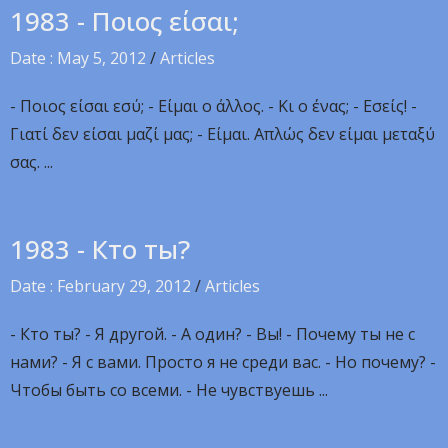
1983 - Ποιος είσαι;
Date : May 5, 2012
/
Articles
- Ποιος είσαι εσύ; - Είμαι ο άλλος. - Κι ο ένας; - Εσείς! -
Γιατί δεν είσαι μαζί μας; - Είμαι. Απλώς δεν είμαι μεταξύ
σας. ...
1983 - Кто ты?
Date : February 29, 2012
/
Articles
- Кто ты? - Я другой. - А один? - Вы! - Почему ты не с
нами? - Я с вами. Просто я не среди вас. - Но почему? -
Чтобы быть со всеми. - Не чувствуешь ...