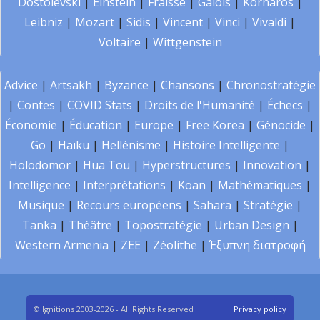
Dostoïevski
|
Einstein
|
Fraïssé
|
Galois
|
Kornaros
|
Leibniz
|
Mozart
|
Sidis
|
Vincent
|
Vinci
|
Vivaldi
|
Voltaire
|
Wittgenstein
Advice
|
Artsakh
|
Byzance
|
Chansons
|
Chronostratégie
|
Contes
|
COVID Stats
|
Droits de l'Humanité
|
Échecs
|
Économie
|
Éducation
|
Europe
|
Free Korea
|
Génocide
|
Go
|
Haïku
|
Hellénisme
|
Histoire Intelligente
|
Holodomor
|
Hua Tou
|
Hyperstructures
|
Innovation
|
Intelligence
|
Interprétations
|
Koan
|
Mathématiques
|
Musique
|
Recours européens
|
Sahara
|
Stratégie
|
Tanka
|
Théâtre
|
Topostratégie
|
Urban Design
|
Western Armenia
|
ZEE
|
Zéolithe
|
Έξυπνη διατροφή
© Ignitions 2003-2026 - All Rights Reserved
Privacy policy