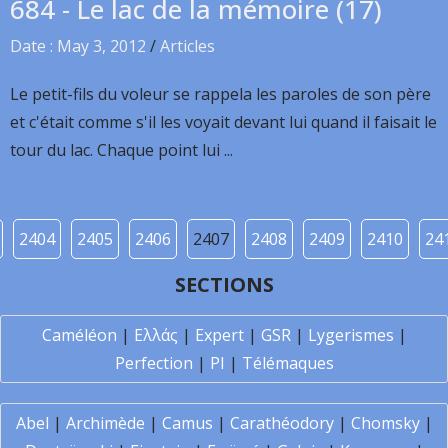
684 - Le lac de la mémoire (17)
Date : May 3, 2012
/
Articles
Le petit-fils du voleur se rappela les paroles de son père
et c'était comme s'il les voyait devant lui quand il faisait le
tour du lac. Chaque point lui ...
2404
2405
2406
2407
2408
2409
2410
24
SECTIONS
Caméléon
|
Ελλάς
|
Expert
|
GSR
|
Lygerismes
|
Perfection
|
PI
|
Télémaques
Abel
|
Archimède
|
Camus
|
Carathéodory
|
Chomsky
|