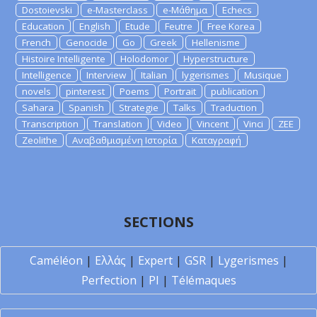
Dostoievski
e-Masterclass
e-Μάθημα
Echecs
Education
English
Etude
Feutre
Free Korea
French
Genocide
Go
Greek
Hellenisme
Histoire Intelligente
Holodomor
Hyperstructure
Intelligence
Interview
Italian
lygerismes
Musique
novels
pinterest
Poems
Portrait
publication
Sahara
Spanish
Strategie
Talks
Traduction
Transcription
Translation
Video
Vincent
Vinci
ZEE
Zeolithe
Αναβαθμισμένη Ιστορία
Καταγραφή
SECTIONS
Caméléon
|
Ελλάς
|
Expert
|
GSR
|
Lygerismes
|
Perfection
|
PI
|
Télémaques