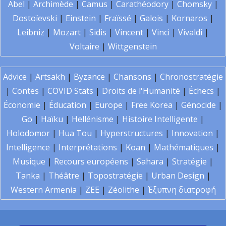
Abel
|
Archimède
|
Camus
|
Carathéodory
|
Chomsky
|
Dostoïevski
|
Einstein
|
Fraïssé
|
Galois
|
Kornaros
|
Leibniz
|
Mozart
|
Sidis
|
Vincent
|
Vinci
|
Vivaldi
|
Voltaire
|
Wittgenstein
Advice
|
Artsakh
|
Byzance
|
Chansons
|
Chronostratégie
|
Contes
|
COVID Stats
|
Droits de l'Humanité
|
Échecs
|
Économie
|
Éducation
|
Europe
|
Free Korea
|
Génocide
|
Go
|
Haïku
|
Hellénisme
|
Histoire Intelligente
|
Holodomor
|
Hua Tou
|
Hyperstructures
|
Innovation
|
Intelligence
|
Interprétations
|
Koan
|
Mathématiques
|
Musique
|
Recours européens
|
Sahara
|
Stratégie
|
Tanka
|
Théâtre
|
Topostratégie
|
Urban Design
|
Western Armenia
|
ZEE
|
Zéolithe
|
Έξυπνη διατροφή