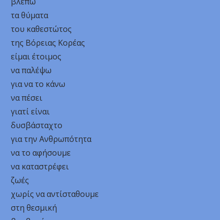
βλέπω
τα θύματα
του καθεστώτος
της Βόρειας Κορέας
είμαι έτοιμος
να παλέψω
για να το κάνω
να πέσει
γιατί είναι
δυσβάσταχτο
για την Ανθρωπότητα
να το αφήσουμε
να καταστρέφει
ζωές
χωρίς να αντίσταθουμε
στη θεσμική