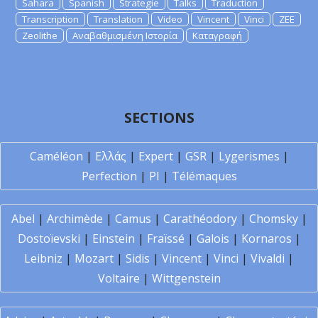
Sahara
Spanish
Strategie
Talks
Traduction
Transcription
Translation
Video
Vincent
Vinci
ZEE
Zeolithe
Αναβαθμισμένη Ιστορία
Καταγραφή
SECTIONS
Caméléon
|
Ελλάς
|
Expert
|
GSR
|
Lygerismes
|
Perfection
|
PI
|
Télémaques
Abel
|
Archimède
|
Camus
|
Carathéodory
|
Chomsky
|
Dostoïevski
|
Einstein
|
Fraïssé
|
Galois
|
Kornaros
|
Leibniz
|
Mozart
|
Sidis
|
Vincent
|
Vinci
|
Vivaldi
|
Voltaire
|
Wittgenstein