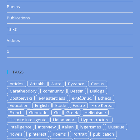
Poems
Publications
Talks
Videos
X
TAGS
Articles
Artsakh
Autre
Byzance
Camus
Caratheodory
community
Dessin
Dialogs
Dostoievski
e-Masterclass
e-Μάθημα
Echecs
Education
English
Etude
Feutre
Free Korea
French
Genocide
Go
Greek
Hellenisme
Histoire Intelligente
Holodomor
Hyperstructure
Intelligence
Interview
Italian
lygerismes
Musique
novels
pinterest
Poems
Portrait
publication