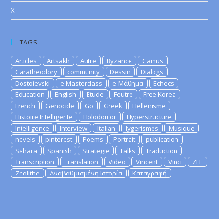
X
TAGS
Articles
Artsakh
Autre
Byzance
Camus
Caratheodory
community
Dessin
Dialogs
Dostoievski
e-Masterclass
e-Μάθημα
Echecs
Education
English
Etude
Feutre
Free Korea
French
Genocide
Go
Greek
Hellenisme
Histoire Intelligente
Holodomor
Hyperstructure
Intelligence
Interview
Italian
lygerismes
Musique
novels
pinterest
Poems
Portrait
publication
Sahara
Spanish
Strategie
Talks
Traduction
Transcription
Translation
Video
Vincent
Vinci
ZEE
Zeolithe
Αναβαθμισμένη Ιστορία
Καταγραφή