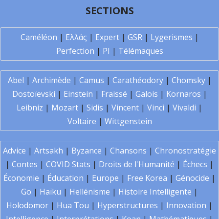
SECTIONS
Caméléon
|
Ελλάς
|
Expert
|
GSR
|
Lygerismes
|
Perfection
|
PI
|
Télémaques
Abel
|
Archimède
|
Camus
|
Carathéodory
|
Chomsky
|
Dostoïevski
|
Einstein
|
Fraïssé
|
Galois
|
Kornaros
|
Leibniz
|
Mozart
|
Sidis
|
Vincent
|
Vinci
|
Vivaldi
|
Voltaire
|
Wittgenstein
Advice
|
Artsakh
|
Byzance
|
Chansons
|
Chronostratégie
|
Contes
|
COVID Stats
|
Droits de l'Humanité
|
Échecs
|
Économie
|
Éducation
|
Europe
|
Free Korea
|
Génocide
|
Go
|
Haïku
|
Hellénisme
|
Histoire Intelligente
|
Holodomor
|
Hua Tou
|
Hyperstructures
|
Innovation
|