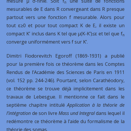
mesure μ σ-finie. Soit f
une suite de fonctions
n
mesurables de E dans R convergeant dans R presque
partout vers une fonction f mesurable. Alors pour
tout ε≥0 et pour tout compact K de E, il existe un
compact K’ inclus dans K tel que μ(K-K’)≤ε et tel que f
n
converge uniformément vers f sur K’.
Dimitri Fiodorevitch Egoroff (1869-1931) a publié
pour la première fois ce théorème dans les Comptes
Rendus de l’Académie des Sciences de Paris en 1911
(vol. 152 pp. 244-246). Pourtant, selon Carathéodory,
ce théorème se trouve déjà implicitement dans les
travaux de Lebesgue. Il mentionne ce fait dans le
septième chapitre intitulé
Application à la théorie de
l’intégration
de son livre
Mass und Integral
dans lequel il
redémontre ce théorème à l’aide du formalisme de la
théorie des somas.