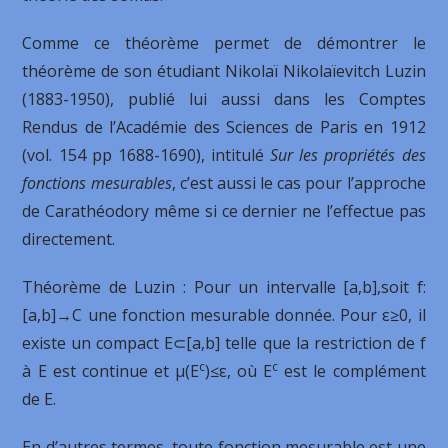
Comme ce théorème permet de démontrer le
théorème de son étudiant Nikolaï Nikolaïevitch Luzin
(1883-1950), publié lui aussi dans les Comptes
Rendus de l’Académie des Sciences de Paris en 1912
(vol. 154 pp 1688-1690), intitulé
Sur les propriétés des
fonctions mesurables
, c’est aussi le cas pour l’approche
de Carathéodory même si ce dernier ne l’effectue pas
directement.
Théorème de Luzin : Pour un intervalle [a,b],soit f:
[a,b]→C une fonction mesurable donnée. Pour ε≥0, il
existe un compact E⊂[a,b] telle que la restriction de f
c
c
à E est continue et μ(E
)≤ε, où E
est le complément
de E.
En d’autres termes, toute fonction mesurable est une