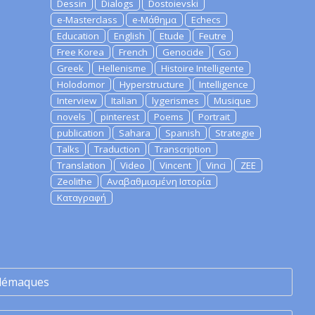
Dessin
Dialogs
Dostoievski
e-Masterclass
e-Μάθημα
Echecs
Education
English
Etude
Feutre
Free Korea
French
Genocide
Go
Greek
Hellenisme
Histoire Intelligente
Holodomor
Hyperstructure
Intelligence
Interview
Italian
lygerismes
Musique
novels
pinterest
Poems
Portrait
publication
Sahara
Spanish
Strategie
Talks
Traduction
Transcription
Translation
Video
Vincent
Vinci
ZEE
Zeolithe
Αναβαθμισμένη Ιστορία
Καταγραφή
lémaques