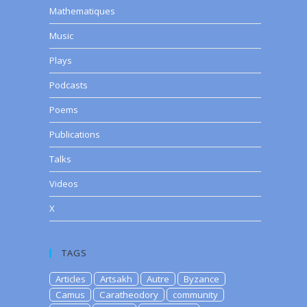
Mathematiques
Music
Plays
Podcasts
Poems
Publications
Talks
Videos
X
TAGS
Articles
Artsakh
Autre
Byzance
Camus
Caratheodory
community