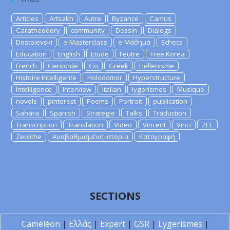
Articles
Artsakh
Autre
Byzance
Camus
Caratheodory
community
Dessin
Dialogs
Dostoievski
e-Masterclass
e-Μάθημα
Echecs
Education
English
Etude
Feutre
Free Korea
French
Genocide
Go
Greek
Hellenisme
Histoire Intelligente
Holodomor
Hyperstructure
Intelligence
Interview
Italian
lygerismes
Musique
novels
pinterest
Poems
Portrait
publication
Sahara
Spanish
Strategie
Talks
Traduction
Transcription
Translation
Video
Vincent
Vinci
ZEE
Zeolithe
Αναβαθμισμένη Ιστορία
Καταγραφή
SECTIONS
Caméléon
|
Ελλάς
|
Expert
|
GSR
|
Lygerismes
|