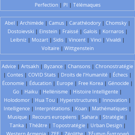
Perfection
|
PI
|
Télémaques
Abel
|
Archimède
|
Camus
|
Carathéodory
|
Chomsky
|
Dostoïevski
|
Einstein
|
Fraïssé
|
Galois
|
Kornaros
|
Leibniz
|
Mozart
|
Sidis
|
Vincent
|
Vinci
|
Vivaldi
|
Voltaire
|
Wittgenstein
Advice
|
Artsakh
|
Byzance
|
Chansons
|
Chronostratégie
|
Contes
|
COVID Stats
|
Droits de l'Humanité
|
Échecs
|
Économie
|
Éducation
|
Europe
|
Free Korea
|
Génocide
|
Go
|
Haïku
|
Hellénisme
|
Histoire Intelligente
|
Holodomor
|
Hua Tou
|
Hyperstructures
|
Innovation
|
Intelligence
|
Interprétations
|
Koan
|
Mathématiques
|
Musique
|
Recours européens
|
Sahara
|
Stratégie
|
Tanka
|
Théâtre
|
Topostratégie
|
Urban Design
|
Western Armenia
|
ZEE
|
Zéolithe
|
Έξυπνη διατροφή