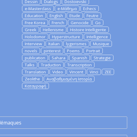
Dessin
Dialogs
Dostoievski
e-Masterclass
e-Μάθημα
Echecs
Education
English
Etude
Feutre
Free Korea
French
Genocide
Go
Greek
Hellenisme
Histoire Intelligente
Holodomor
Hyperstructure
Intelligence
Interview
Italian
lygerismes
Musique
novels
pinterest
Poems
Portrait
publication
Sahara
Spanish
Strategie
Talks
Traduction
Transcription
Translation
Video
Vincent
Vinci
ZEE
Zeolithe
Αναβαθμισμένη Ιστορία
Καταγραφή
lémaques