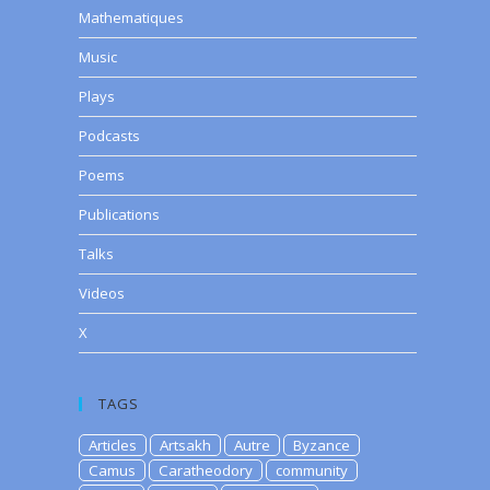
Mathematiques
Music
Plays
Podcasts
Poems
Publications
Talks
Videos
X
TAGS
Articles
Artsakh
Autre
Byzance
Camus
Caratheodory
community