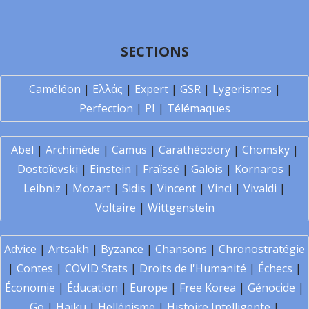
SECTIONS
Caméléon
|
Ελλάς
|
Expert
|
GSR
|
Lygerismes
|
Perfection
|
PI
|
Télémaques
Abel
|
Archimède
|
Camus
|
Carathéodory
|
Chomsky
|
Dostoïevski
|
Einstein
|
Fraïssé
|
Galois
|
Kornaros
|
Leibniz
|
Mozart
|
Sidis
|
Vincent
|
Vinci
|
Vivaldi
|
Voltaire
|
Wittgenstein
Advice
|
Artsakh
|
Byzance
|
Chansons
|
Chronostratégie
|
Contes
|
COVID Stats
|
Droits de l'Humanité
|
Échecs
|
Économie
|
Éducation
|
Europe
|
Free Korea
|
Génocide
|
Go
|
Haïku
|
Hellénisme
|
Histoire Intelligente
|