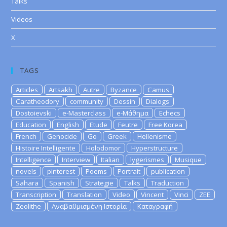
Talks
Videos
X
TAGS
Articles
Artsakh
Autre
Byzance
Camus
Caratheodory
community
Dessin
Dialogs
Dostoievski
e-Masterclass
e-Μάθημα
Echecs
Education
English
Etude
Feutre
Free Korea
French
Genocide
Go
Greek
Hellenisme
Histoire Intelligente
Holodomor
Hyperstructure
Intelligence
Interview
Italian
lygerismes
Musique
novels
pinterest
Poems
Portrait
publication
Sahara
Spanish
Strategie
Talks
Traduction
Transcription
Translation
Video
Vincent
Vinci
ZEE
Zeolithe
Αναβαθμισμένη Ιστορία
Καταγραφή