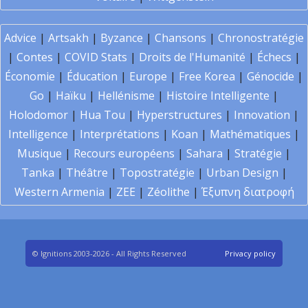
Advice
|
Artsakh
|
Byzance
|
Chansons
|
Chronostratégie
|
Contes
|
COVID Stats
|
Droits de l'Humanité
|
Échecs
|
Économie
|
Éducation
|
Europe
|
Free Korea
|
Génocide
|
Go
|
Haïku
|
Hellénisme
|
Histoire Intelligente
|
Holodomor
|
Hua Tou
|
Hyperstructures
|
Innovation
|
Intelligence
|
Interprétations
|
Koan
|
Mathématiques
|
Musique
|
Recours européens
|
Sahara
|
Stratégie
|
Tanka
|
Théâtre
|
Topostratégie
|
Urban Design
|
Western Armenia
|
ZEE
|
Zéolithe
|
Έξυπνη διατροφή
© Ignitions 2003-2026 - All Rights Reserved
Privacy policy