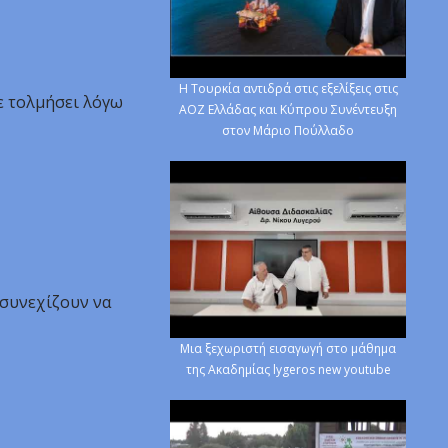
H Τουρκία αντιδρά στις εξελίξεις στις
χε τολμήσει λόγω
ΑΟΖ Ελλάδας και Κύπρου Συνέντευξη
στον Μάριο Πούλλαδο
 συνεχίζουν να
Μια ξεχωριστή εισαγωγή στο μάθημα
της Ακαδημίας lygeros new youtube