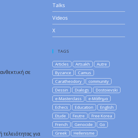
Talks
Videos
X
TAGS
Articles
Artsakh
Autre
ανθεκτική σε
Byzance
Camus
Caratheodory
community
Dessin
Dialogs
Dostoievski
e-Masterclass
e-Μάθημα
Echecs
Education
English
Etude
Feutre
Free Korea
French
Genocide
Go
ή τελειότητας για
Greek
Hellenisme