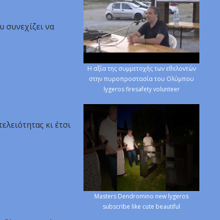
υ συνεχίζει να
Η αξία της συμμετοχής των εθελοντών
στην πυροπροστασία του Ολύμπου
lygeros firesafety volunteer
τελειότητας κι έτσι
Masters Dendromino new lygeros
subscribe like cute beautiful