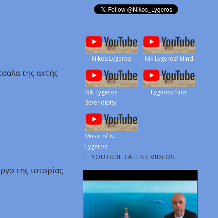
Nikos Lygeros
Nik Lygeros' Mind
τσαλα της ακτής
Nik Lygeros'
Lygeros Fans
Serendipity
Music of N.
Lygeros
YOUTUBE LATEST VIDEOS
έργο της ιστορίας